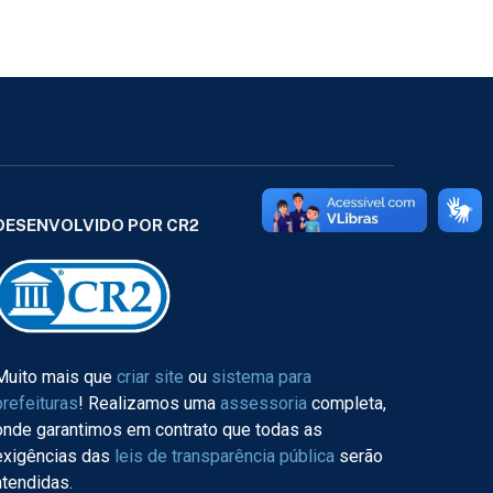
DESENVOLVIDO POR CR2
Muito mais que
criar site
ou
sistema para
prefeituras
! Realizamos uma
assessoria
completa,
onde garantimos em contrato que todas as
exigências das
leis de transparência pública
serão
atendidas.