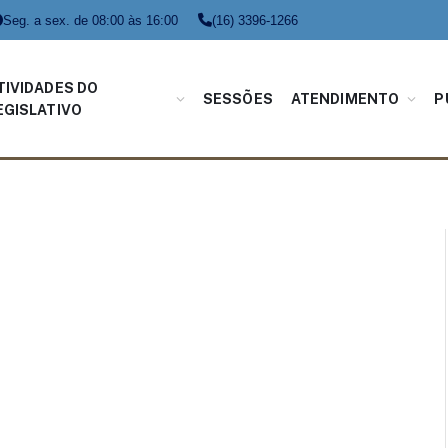
Seg. a sex. de 08:00 às 16:00
(16) 3396-1266
TIVIDADES DO
SESSÕES
ATENDIMENTO
P
EGISLATIVO