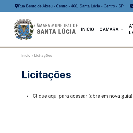
Rua Bento de Abreu - Centro - 460, Santa Lúcia - Centro - SP
A
INÍCIO
CÂMARA
L
Início
»
Licitações
Licitações
Clique aqui para acessar (abre em nova guia)