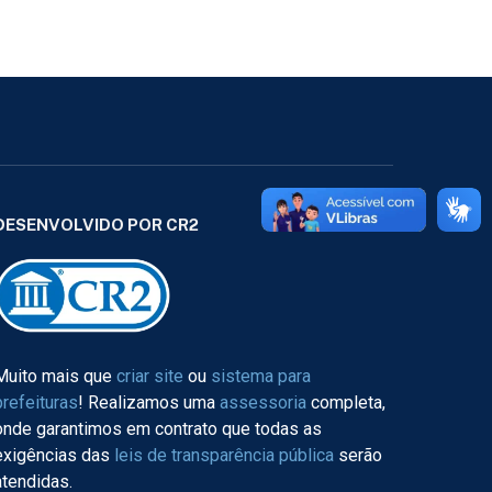
DESENVOLVIDO POR CR2
Muito mais que
criar site
ou
sistema para
prefeituras
! Realizamos uma
assessoria
completa,
onde garantimos em contrato que todas as
exigências das
leis de transparência pública
serão
atendidas.