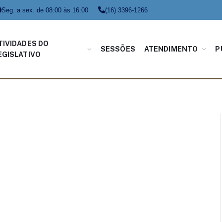
Seg. a sex. de 08:00 às 16:00
(16) 3396-1266
TIVIDADES DO
SESSÕES
ATENDIMENTO
P
EGISLATIVO