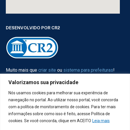
DESENVOLVIDO POR CR2
Muito mais que
criar site
ou
sistema para prefeituras
!
Realizamos uma
assessoria
completa, onde garantimos
Valorizamos sua privacidade
em contrato que todas as exigências das
leis de
transparência pública
serão atendidas.
Nós usamos cookies para melhorar sua experiência de
navegação no portal. Ao utilizar nosso portal, você concorda
Conheça o
PNTP
e o
Radar da Transparência Pública
com a política de monitoramento de cookies. Para ter mais
informações sobre como isso é feito, acesse Política de
cookies. Se você concorda, clique em ACEITO
Leia mais