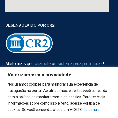
DESENVOLVIDO POR CR2
Muito mais que
criar site
ou
sistema para prefeituras
!
Realizamos uma
assessoria
completa, onde garantimos
Valorizamos sua privacidade
em contrato que todas as exigências das
leis de
transparência pública
serão atendidas.
Nós usamos cookies para melhorar sua experiência de
navegação no portal. Ao utilizar nosso portal, você concorda
Conheça o
PNTP
e o
Radar da Transparência Pública
com a política de monitoramento de cookies. Para ter mais
informações sobre como isso é feito, acesse Política de
cookies. Se você concorda, clique em ACEITO
Leia mais