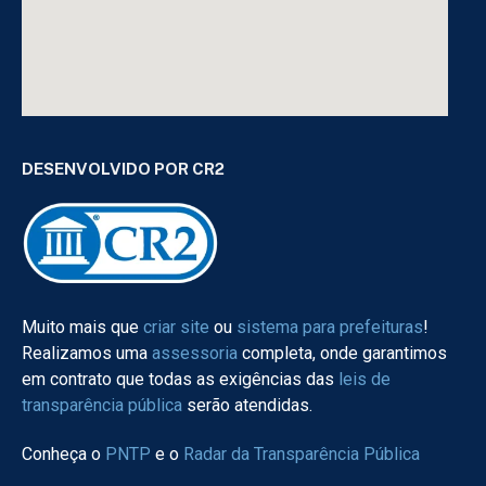
DESENVOLVIDO POR CR2
Muito mais que
criar site
ou
sistema para prefeituras
!
Realizamos uma
assessoria
completa, onde garantimos
em contrato que todas as exigências das
leis de
transparência pública
serão atendidas.
Conheça o
PNTP
e o
Radar da Transparência Pública