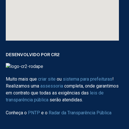
DESENVOLVIDO POR CR2
Muito mais que
criar site
ou
sistema para prefeituras
!
Realizamos uma
assessoria
completa, onde garantimos
em contrato que todas as exigências das
leis de
transparência pública
serão atendidas.
Conheça o
PNTP
e o
Radar da Transparência Pública